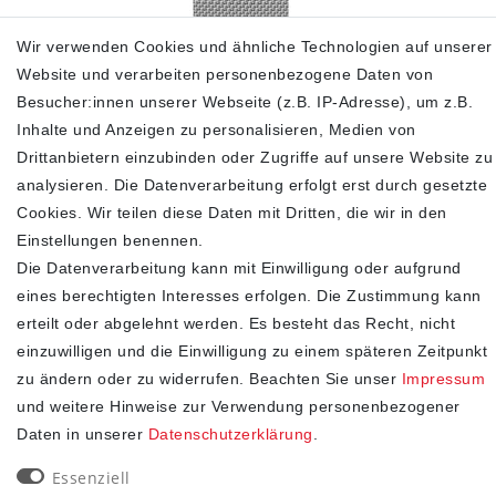
Wir verwenden Cookies und ähnliche Technologien auf unserer
Versus by Versace Damen Armbanduhr Lea 35 mm
Website und verarbeiten personenbezogene Daten von
Armband Edelstahl VSPEN2821
Besucher:innen unserer Webseite (z.B. IP-Adresse), um z.B.
129,00 €
240,00 €
Inhalte und Anzeigen zu personalisieren, Medien von
Drittanbietern einzubinden oder Zugriffe auf unsere Website zu
inkl. ges. MwSt.
zzgl.
Versandkosten
analysieren. Die Datenverarbeitung erfolgt erst durch gesetzte
In den Warenkorb
Cookies. Wir teilen diese Daten mit Dritten, die wir in den
Einstellungen benennen.
Die Datenverarbeitung kann mit Einwilligung oder aufgrund
eines berechtigten Interesses erfolgen. Die Zustimmung kann
SHOP
erteilt oder abgelehnt werden. Es besteht das Recht, nicht
einzuwilligen und die Einwilligung zu einem späteren Zeitpunkt
Impressum
zu ändern oder zu widerrufen. Beachten Sie unser
Impressum
Daten­schutz­erklärung
und weitere Hinweise zur Verwendung personenbezogener
AGB
Daten in unserer
Daten­schutz­erklärung
.
Widerrufs­recht
Kontakt
Essenziell