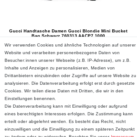
Gucci Handtasche Damen Gucci Blondie Mini Bucket
Bag Schwarz 760313 AACP7 1000
Wir verwenden Cookies und ähnliche Technologien auf unserer
890,00 €
1.300,00 €
Website und verarbeiten personenbezogene Daten von
inkl. ges. MwSt.
zzgl.
Versandkosten
Besucher:innen unserer Webseite (z.B. IP-Adresse), um z.B.
Inhalte und Anzeigen zu personalisieren, Medien von
In den Warenkorb
Drittanbietern einzubinden oder Zugriffe auf unsere Website zu
analysieren. Die Datenverarbeitung erfolgt erst durch gesetzte
Cookies. Wir teilen diese Daten mit Dritten, die wir in den
SHOP
Einstellungen benennen.
Die Datenverarbeitung kann mit Einwilligung oder aufgrund
Impressum
eines berechtigten Interesses erfolgen. Die Zustimmung kann
Daten­schutz­erklärung
erteilt oder abgelehnt werden. Es besteht das Recht, nicht
AGB
einzuwilligen und die Einwilligung zu einem späteren Zeitpunkt
Widerrufs­recht
zu ändern oder zu widerrufen. Beachten Sie unser
Impressum