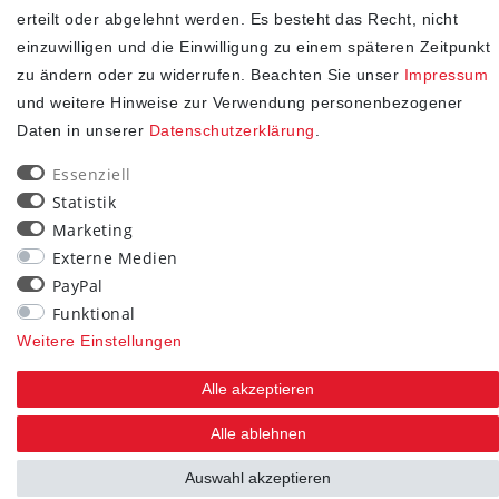
erteilt oder abgelehnt werden. Es besteht das Recht, nicht
SHOP
einzuwilligen und die Einwilligung zu einem späteren Zeitpunkt
zu ändern oder zu widerrufen. Beachten Sie unser
Impressum
Impressum
und weitere Hinweise zur Verwendung personenbezogener
Daten­schutz­erklärung
Daten in unserer
Daten­schutz­erklärung
.
AGB
Essenziell
Widerrufs­recht
Statistik
Kontakt
Marketing
Vertrag widerrufen
Externe Medien
PayPal
STAY CONNECTED
Funktional
Weitere Einstellungen
Alle akzeptieren
Alle ablehnen
Auswahl akzeptieren