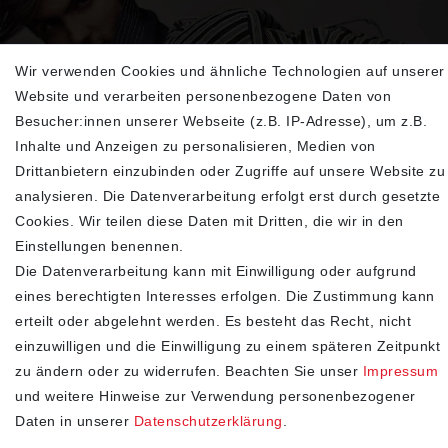
Wir verwenden Cookies und ähnliche Technologien auf unserer
Sehen Sie sich unsere neu eingetroffenen
Website und verarbeiten personenbezogene Daten von
Highlights an
Besucher:innen unserer Webseite (z.B. IP-Adresse), um z.B.
Inhalte und Anzeigen zu personalisieren, Medien von
Drittanbietern einzubinden oder Zugriffe auf unsere Website zu
analysieren. Die Datenverarbeitung erfolgt erst durch gesetzte
Cookies. Wir teilen diese Daten mit Dritten, die wir in den
Einstellungen benennen.
Die Datenverarbeitung kann mit Einwilligung oder aufgrund
eines berechtigten Interesses erfolgen. Die Zustimmung kann
erteilt oder abgelehnt werden. Es besteht das Recht, nicht
SHOP
einzuwilligen und die Einwilligung zu einem späteren Zeitpunkt
zu ändern oder zu widerrufen. Beachten Sie unser
Impressum
Impressum
und weitere Hinweise zur Verwendung personenbezogener
Daten­schutz­erklärung
Daten in unserer
Daten­schutz­erklärung
.
AGB