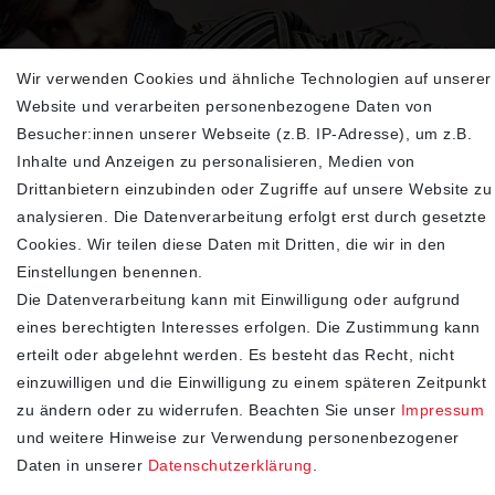
Wir verwenden Cookies und ähnliche Technologien auf unserer
Sehen Sie sich unsere neu eingetroffenen
Website und verarbeiten personenbezogene Daten von
Highlights an
Besucher:innen unserer Webseite (z.B. IP-Adresse), um z.B.
Inhalte und Anzeigen zu personalisieren, Medien von
Drittanbietern einzubinden oder Zugriffe auf unsere Website zu
analysieren. Die Datenverarbeitung erfolgt erst durch gesetzte
Cookies. Wir teilen diese Daten mit Dritten, die wir in den
Einstellungen benennen.
Die Datenverarbeitung kann mit Einwilligung oder aufgrund
eines berechtigten Interesses erfolgen. Die Zustimmung kann
erteilt oder abgelehnt werden. Es besteht das Recht, nicht
SHOP
einzuwilligen und die Einwilligung zu einem späteren Zeitpunkt
zu ändern oder zu widerrufen. Beachten Sie unser
Impressum
Impressum
und weitere Hinweise zur Verwendung personenbezogener
Daten­schutz­erklärung
Daten in unserer
Daten­schutz­erklärung
.
AGB