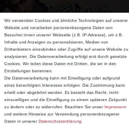
Wir verwenden Cookies und ähnliche Technologien auf unserer
Sehen Sie sich unsere neu eingetroffenen
Website und verarbeiten personenbezogene Daten von
Highlights an
Besucher:innen unserer Webseite (z.B. IP-Adresse), um z.B.
Inhalte und Anzeigen zu personalisieren, Medien von
Drittanbietern einzubinden oder Zugriffe auf unsere Website zu
analysieren. Die Datenverarbeitung erfolgt erst durch gesetzte
Cookies. Wir teilen diese Daten mit Dritten, die wir in den
Einstellungen benennen.
Die Datenverarbeitung kann mit Einwilligung oder aufgrund
eines berechtigten Interesses erfolgen. Die Zustimmung kann
erteilt oder abgelehnt werden. Es besteht das Recht, nicht
SHOP
einzuwilligen und die Einwilligung zu einem späteren Zeitpunkt
zu ändern oder zu widerrufen. Beachten Sie unser
Impressum
Impressum
und weitere Hinweise zur Verwendung personenbezogener
Daten­schutz­erklärung
Daten in unserer
Daten­schutz­erklärung
.
AGB