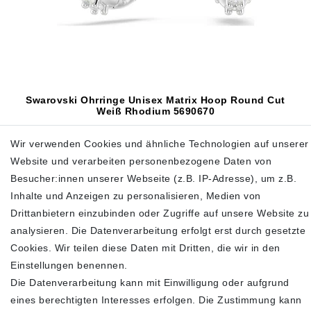
Swarovski Ohrringe Unisex Matrix Hoop Round Cut
Weiß Rhodium 5690670
49,00 €
59,00 €
Wir verwenden Cookies und ähnliche Technologien auf unserer
Website und verarbeiten personenbezogene Daten von
inkl. ges. MwSt.
zzgl.
Versandkosten
Besucher:innen unserer Webseite (z.B. IP-Adresse), um z.B.
In den Warenkorb
Inhalte und Anzeigen zu personalisieren, Medien von
Drittanbietern einzubinden oder Zugriffe auf unsere Website zu
analysieren. Die Datenverarbeitung erfolgt erst durch gesetzte
Cookies. Wir teilen diese Daten mit Dritten, die wir in den
SHOP
Einstellungen benennen.
Die Datenverarbeitung kann mit Einwilligung oder aufgrund
Impressum
eines berechtigten Interesses erfolgen. Die Zustimmung kann
Daten­schutz­erklärung