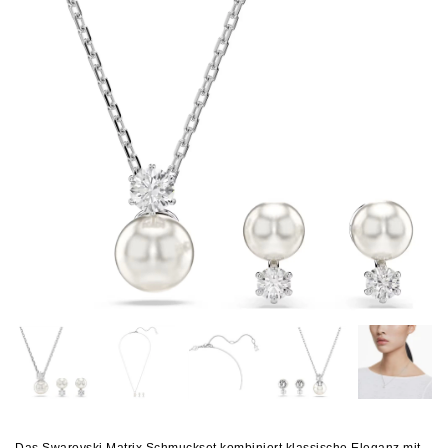
Das Swarovski Matrix Schmuckset kombiniert klassische Eleganz mit