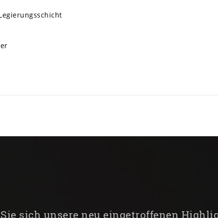
 Legierungsschicht
der
Sie sich unsere neu eingetroffenen Highli