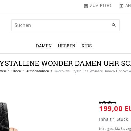
AN
ZUM BLOG
DAMEN
HERREN
KIDS
YSTALLINE WONDER DAMEN UHR SC
Swarovski Crystalline Wonder Damen Uhr Schw
men
Uhren
Armbanduhren
379,00 €
199,00 E
Inhalt
1
Stück
inkl. ges. MwSt. zzg