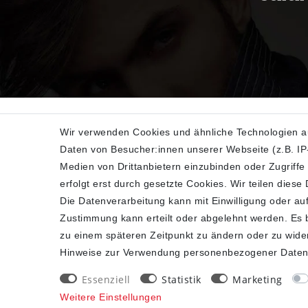
Wir verwenden Cookies und ähnliche Technologien a
Daten von Besucher:innen unserer Webseite (z.B. IP-
SHOP
Medien von Drittanbietern einzubinden oder Zugriffe
erfolgt erst durch gesetzte Cookies. Wir teilen diese
Impressum
Die Datenverarbeitung kann mit Einwilligung oder auf
Daten­schutz­erklärung
Zustimmung kann erteilt oder abgelehnt werden. Es be
AGB
zu einem späteren Zeitpunkt zu ändern oder zu wide
Widerrufs­recht
Hinweise zur Verwendung personenbezogener Daten
Kontakt
Vertrag widerrufen
Essenziell
Statistik
Marketing
Weitere Einstellungen