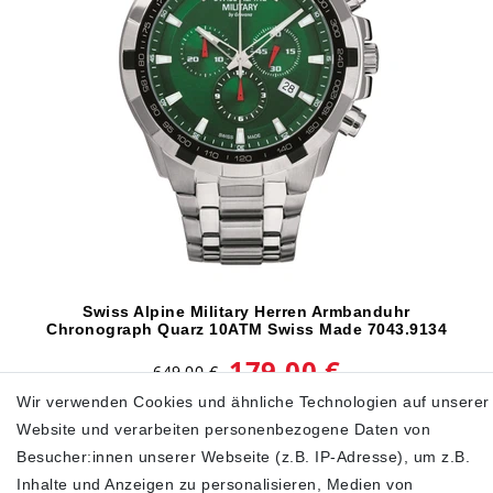
Swiss Alpine Military Herren Armbanduhr
Chronograph Quarz 10ATM Swiss Made 7043.9134
179,00 €
649,00 €
Wir verwenden Cookies und ähnliche Technologien auf unserer
inkl. ges. MwSt.
zzgl.
Versandkosten
Website und verarbeiten personenbezogene Daten von
In den Warenkorb
Besucher:innen unserer Webseite (z.B. IP-Adresse), um z.B.
Inhalte und Anzeigen zu personalisieren, Medien von