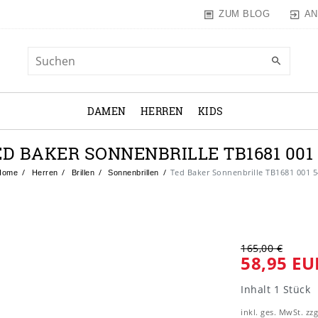
AN
ZUM BLOG
DAMEN
HERREN
KIDS
ED BAKER SONNENBRILLE TB1681 001 
Ted Baker Sonnenbrille TB1681 001 5
Home
Herren
Brillen
Sonnenbrillen
165,00 €
58,95 EU
Inhalt
1
Stück
inkl. ges. MwSt. zzg