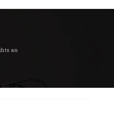
ghts an