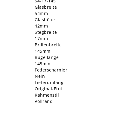
54-17-145
Glasbreite
54mm
Glashöhe
42mm
Stegbreite
17mm
Brillenbreite
145mm
Bügellänge
145mm
Federscharnier
Nein
Lieferumfang
Original-Etui
Rahmenstil
Vollrand