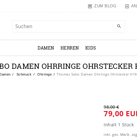
AN
ZUM BLOG
DAMEN
HERREN
KIDS
O DAMEN OHRRINGE OHRSTECKER H
Thomas Sabo Damen Ohrringe Ohrstecker H19
Damen
Schmuck
Ohrringe
98,00 €
79,00 EU
Inhalt
1
Stück
inkl. ges. MwSt. zzg