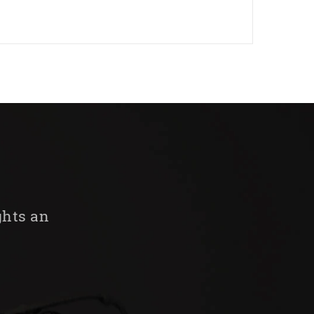
ghts an