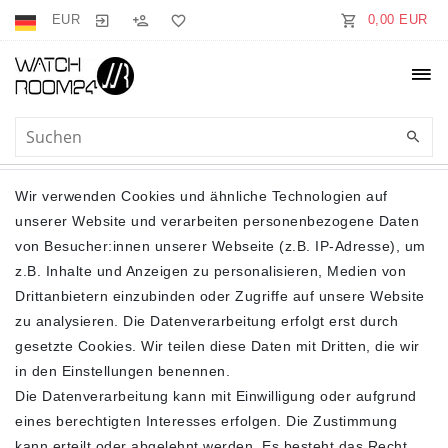
EUR
0,00 EUR
SWISS ALPINE MILITARY
Wir verwenden Cookies und ähnliche Technologien auf
UHREN
unserer Website und verarbeiten personenbezogene Daten
von Besucher:innen unserer Webseite (z.B. IP-Adresse), um
z.B. Inhalte und Anzeigen zu personalisieren, Medien von
Drittanbietern einzubinden oder Zugriffe auf unsere Website
SHOP
zu analysieren. Die Datenverarbeitung erfolgt erst durch
gesetzte Cookies. Wir teilen diese Daten mit Dritten, die wir
Impressum
in den Einstellungen benennen.
Daten­schutz­erklärung
Die Datenverarbeitung kann mit Einwilligung oder aufgrund
AGB
eines berechtigten Interesses erfolgen. Die Zustimmung
Widerrufs­recht
kann erteilt oder abgelehnt werden. Es besteht das Recht,