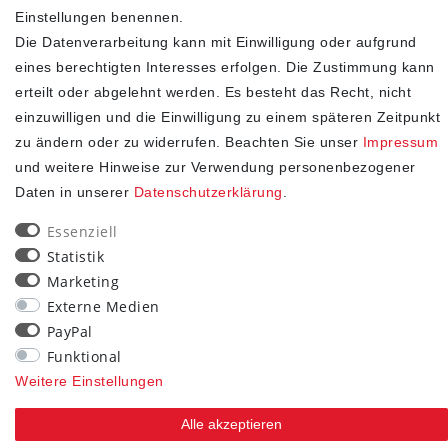
SHOP
Einstellungen benennen.
Die Datenverarbeitung kann mit Einwilligung oder aufgrund
Impressum
eines berechtigten Interesses erfolgen. Die Zustimmung kann
Daten­schutz­erklärung
erteilt oder abgelehnt werden. Es besteht das Recht, nicht
AGB
einzuwilligen und die Einwilligung zu einem späteren Zeitpunkt
Widerrufs­recht
zu ändern oder zu widerrufen. Beachten Sie unser
Impressum
Kontakt
und weitere Hinweise zur Verwendung personenbezogener
Vertrag widerrufen
Daten in unserer
Daten­schutz­erklärung
.
STAY CONNECTED
Essenziell
Statistik
Marketing
Externe Medien
PayPal
Funktional
Weitere Einstellungen
Alle akzeptieren