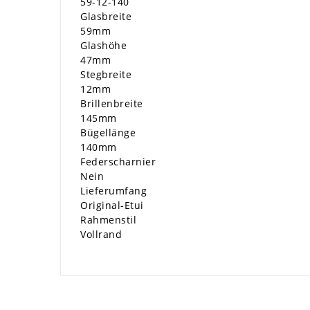
59-12-140
Glasbreite
59mm
Glashöhe
47mm
Stegbreite
12mm
Brillenbreite
145mm
Bügellänge
140mm
Federscharnier
Nein
Lieferumfang
Original-Etui
Rahmenstil
Vollrand