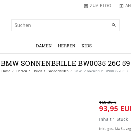
AN
ZUM BLOG
DAMEN
HERREN
KIDS
BMW SONNENBRILLE BW0035 26C 59
BMW Sonnenbrille BW0035 26C 59
Home
Herren
Brillen
Sonnenbrillen
150,00 €
93,95 EU
Inhalt
1
Stück
inkl. ges. MwSt. zzg