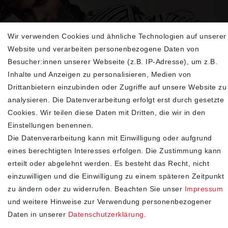
Wir verwenden Cookies und ähnliche Technologien auf unserer
Sehen Sie sich unsere neu eingetroffenen
Website und verarbeiten personenbezogene Daten von
Highlights an
Besucher:innen unserer Webseite (z.B. IP-Adresse), um z.B.
Inhalte und Anzeigen zu personalisieren, Medien von
Drittanbietern einzubinden oder Zugriffe auf unsere Website zu
analysieren. Die Datenverarbeitung erfolgt erst durch gesetzte
Cookies. Wir teilen diese Daten mit Dritten, die wir in den
Einstellungen benennen.
Die Datenverarbeitung kann mit Einwilligung oder aufgrund
eines berechtigten Interesses erfolgen. Die Zustimmung kann
erteilt oder abgelehnt werden. Es besteht das Recht, nicht
SHOP
einzuwilligen und die Einwilligung zu einem späteren Zeitpunkt
zu ändern oder zu widerrufen. Beachten Sie unser
Impressum
Impressum
und weitere Hinweise zur Verwendung personenbezogener
Daten­schutz­erklärung
Daten in unserer
Daten­schutz­erklärung
.
AGB