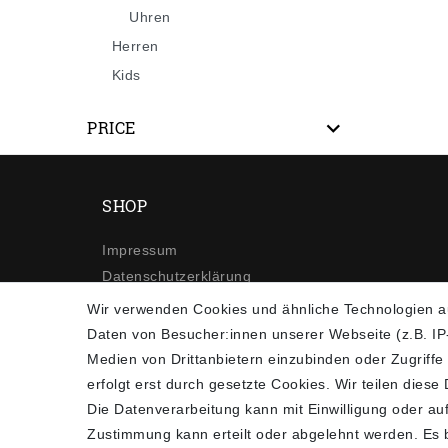
Uhren
Herren
Kids
PRICE
SHOP
Impressum
Daten­schutz­erklärung
AGB
Wir verwenden Cookies und ähnliche Technologien a
Widerrufs­recht
Daten von Besucher:innen unserer Webseite (z.B. IP-
Kontakt
Medien von Drittanbietern einzubinden oder Zugriffe
Vertrag widerrufen
erfolgt erst durch gesetzte Cookies. Wir teilen diese
Die Datenverarbeitung kann mit Einwilligung oder auf
Zustimmung kann erteilt oder abgelehnt werden. Es be