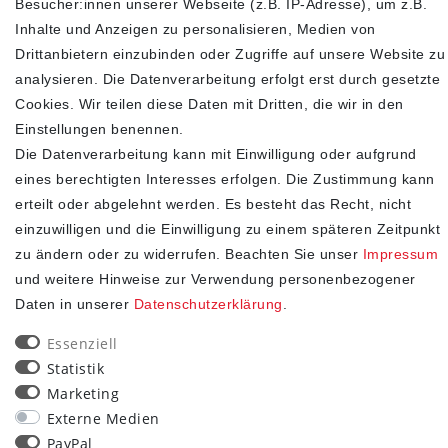
Highlights an
Besucher:innen unserer Webseite (z.B. IP-Adresse), um z.B.
Inhalte und Anzeigen zu personalisieren, Medien von
Drittanbietern einzubinden oder Zugriffe auf unsere Website zu
analysieren. Die Datenverarbeitung erfolgt erst durch gesetzte
Cookies. Wir teilen diese Daten mit Dritten, die wir in den
Einstellungen benennen.
Die Datenverarbeitung kann mit Einwilligung oder aufgrund
eines berechtigten Interesses erfolgen. Die Zustimmung kann
erteilt oder abgelehnt werden. Es besteht das Recht, nicht
einzuwilligen und die Einwilligung zu einem späteren Zeitpunkt
SHOP
zu ändern oder zu widerrufen. Beachten Sie unser
Impressum
und weitere Hinweise zur Verwendung personenbezogener
Impressum
Daten in unserer
Daten­schutz­erklärung
.
Daten­schutz­erklärung
AGB
Essenziell
Widerrufs­recht
Statistik
Kontakt
Marketing
Vertrag widerrufen
Externe Medien
PayPal