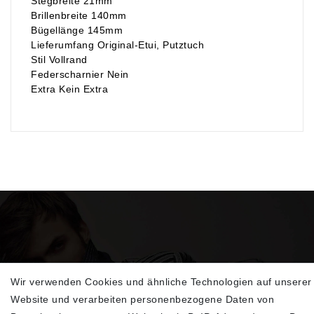
Stegbreite 21mm
Brillenbreite 140mm
Bügellänge 145mm
Lieferumfang Original-Etui, Putztuch
Stil Vollrand
Federscharnier Nein
Extra Kein Extra
Wir verwenden Cookies und ähnliche Technologien auf unserer
Sehen Sie sich unsere neu eingetroffenen
Website und verarbeiten personenbezogene Daten von