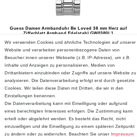
Guess Damen Armbanduhr Be Loved 38 mm Herz auf
Zifferblatt Armband Edelstahl GW0380L1
Wir verwenden Cookies und ähnliche Technologien auf unserer
99,00 €
179,00 €
Website und verarbeiten personenbezogene Daten von
inkl. ges. MwSt.
zzgl.
Versandkosten
Besucher:innen unserer Webseite (z.B. IP-Adresse), um z.B.
Inhalte und Anzeigen zu personalisieren, Medien von
In den Warenkorb
Drittanbietern einzubinden oder Zugriffe auf unsere Website zu
analysieren. Die Datenverarbeitung erfolgt erst durch gesetzte
Cookies. Wir teilen diese Daten mit Dritten, die wir in den
SHOP
Einstellungen benennen.
Die Datenverarbeitung kann mit Einwilligung oder aufgrund
Impressum
eines berechtigten Interesses erfolgen. Die Zustimmung kann
Daten­schutz­erklärung
erteilt oder abgelehnt werden. Es besteht das Recht, nicht
AGB
einzuwilligen und die Einwilligung zu einem späteren Zeitpunkt
Widerrufs­recht
zu ändern oder zu widerrufen. Beachten Sie unser
Impressum