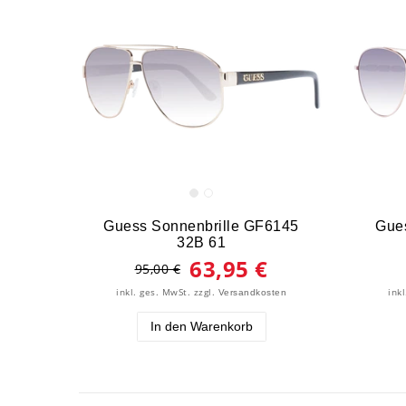
Guess Sonnenbrille GF6145
Gue
32B 61
63,95 €
95,00 €
inkl. ges. MwSt.
zzgl.
ink
Versandkosten
In den Warenkorb