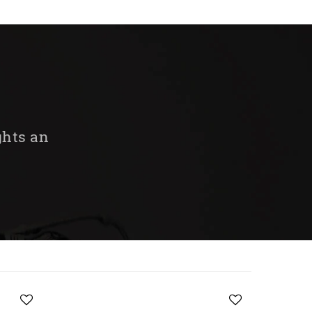
ghts an