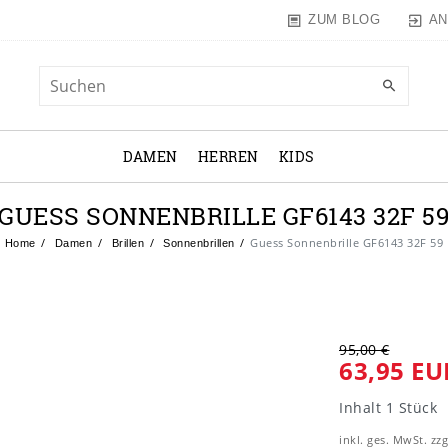
AN
ZUM BLOG
DAMEN
HERREN
KIDS
GUESS SONNENBRILLE GF6143 32F 5
Guess Sonnenbrille GF6143 32F 59
Home
Damen
Brillen
Sonnenbrillen
95,00 €
63,95 EU
Inhalt
1
Stück
inkl. ges. MwSt. zzg