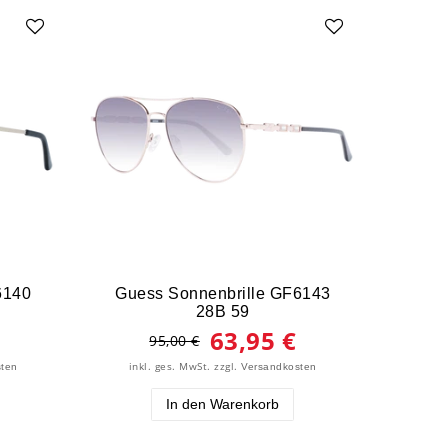
6140
Guess Sonnenbrille GF6143
Gue
28B 59
63,95 €
95,00 €
inkl. ges. MwSt.
zzgl.
ink
sten
Versandkosten
In den Warenkorb