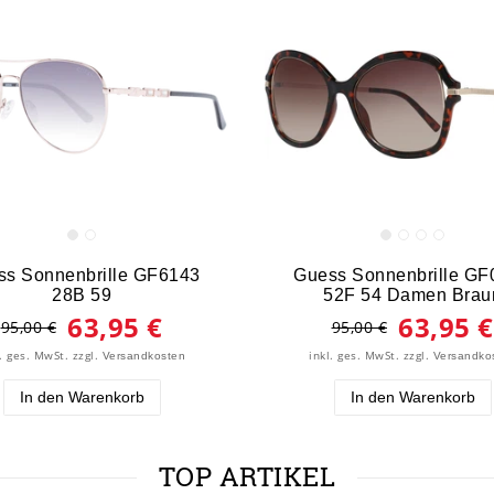
ss Sonnenbrille GF6143
Guess Sonnenbrille GF
28B 59
52F 54 Damen Brau
63,95 €
63,95 €
95,00 €
95,00 €
l. ges. MwSt.
zzgl.
inkl. ges. MwSt.
zzgl.
Versandkosten
Versandko
In den Warenkorb
In den Warenkorb
TOP ARTIKEL