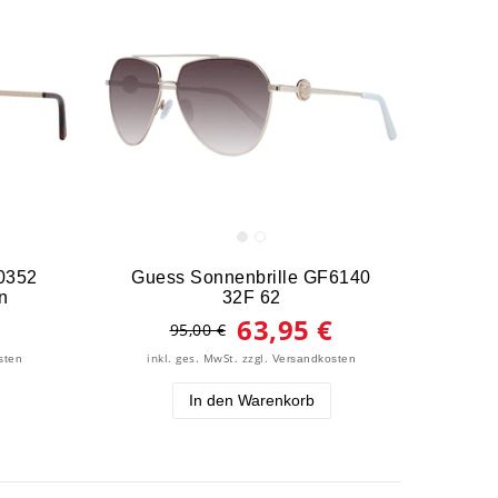
0352
Guess Sonnenbrille GF6140
n
32F 62
63,95 €
95,00 €
inkl. ges. MwSt.
zzgl.
sten
Versandkosten
In den Warenkorb