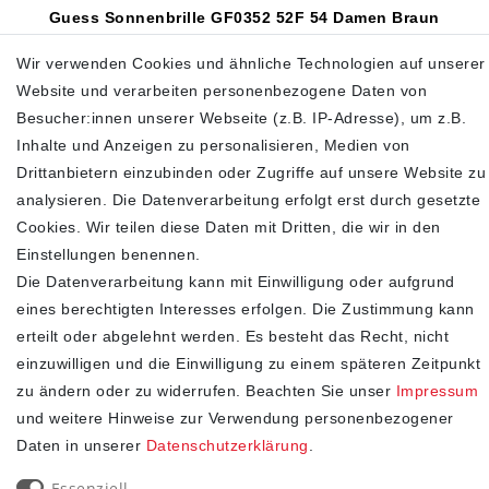
Guess Sonnenbrille GF0352 52F 54 Damen Braun
63,95 €
95,00 €
Wir verwenden Cookies und ähnliche Technologien auf unserer
Website und verarbeiten personenbezogene Daten von
inkl. ges. MwSt.
zzgl.
Versandkosten
Besucher:innen unserer Webseite (z.B. IP-Adresse), um z.B.
In den Warenkorb
Inhalte und Anzeigen zu personalisieren, Medien von
Drittanbietern einzubinden oder Zugriffe auf unsere Website zu
analysieren. Die Datenverarbeitung erfolgt erst durch gesetzte
Cookies. Wir teilen diese Daten mit Dritten, die wir in den
SHOP
Einstellungen benennen.
Die Datenverarbeitung kann mit Einwilligung oder aufgrund
Impressum
eines berechtigten Interesses erfolgen. Die Zustimmung kann
Daten­schutz­erklärung
erteilt oder abgelehnt werden. Es besteht das Recht, nicht
AGB
einzuwilligen und die Einwilligung zu einem späteren Zeitpunkt
Widerrufs­recht
zu ändern oder zu widerrufen. Beachten Sie unser
Impressum
Kontakt
und weitere Hinweise zur Verwendung personenbezogener
Vertrag widerrufen
Daten in unserer
Daten­schutz­erklärung
.
STAY CONNECTED
Essenziell