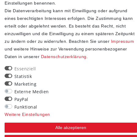
Einstellungen benennen.
Die Datenverarbeitung kann mit Einwilligung oder aufgrund
eines berechtigten Interesses erfolgen. Die Zustimmung kann
erteilt oder abgelehnt werden. Es besteht das Recht, nicht
einzuwilligen und die Einwilligung zu einem späteren Zeitpunkt
SHOP
zu ändern oder zu widerrufen. Beachten Sie unser
Impressum
und weitere Hinweise zur Verwendung personenbezogener
Impressum
Daten in unserer
Daten­schutz­erklärung
.
Daten­schutz­erklärung
AGB
Essenziell
Widerrufs­recht
Statistik
Kontakt
Marketing
Externe Medien
Vertrag widerrufen
PayPal
STAY CONNECTED
Funktional
Weitere Einstellungen
Alle akzeptieren