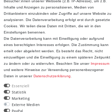
Highlights an
Besucher:innen unserer Webseite (z.B. IP-Adresse), um z.B.
Inhalte und Anzeigen zu personalisieren, Medien von
Drittanbietern einzubinden oder Zugriffe auf unsere Website zu
analysieren. Die Datenverarbeitung erfolgt erst durch gesetzte
Cookies. Wir teilen diese Daten mit Dritten, die wir in den
Einstellungen benennen.
Die Datenverarbeitung kann mit Einwilligung oder aufgrund
eines berechtigten Interesses erfolgen. Die Zustimmung kann
erteilt oder abgelehnt werden. Es besteht das Recht, nicht
einzuwilligen und die Einwilligung zu einem späteren Zeitpunkt
SHOP
zu ändern oder zu widerrufen. Beachten Sie unser
Impressum
und weitere Hinweise zur Verwendung personenbezogener
Impressum
Daten in unserer
Daten­schutz­erklärung
.
Daten­schutz­erklärung
AGB
Essenziell
Widerrufs­recht
Statistik
Kontakt
Marketing
Vertrag widerrufen
Externe Medien
PayPal