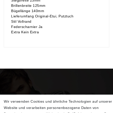
Stegbreite 23mm
Brillenbreite 125mm
Bügellänge 140mm
Lieferumfang Original-Etui, Putztuch
Stil Vollrand
Federscharnier Ja
Extra Kein Extra
Wir verwenden Cookies und ähnliche Technologien auf unserer
Sehen Sie sich unsere neu eingetroffenen
Website und verarbeiten personenbezogene Daten von