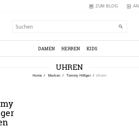
AN
ZUM BLOG
DAMEN
HERREN
KIDS
UHREN
Uhren
Home
Marken
Tommy Hilfiger
mmy
iger
en