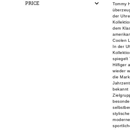
PRICE
Tommy Hi
überzeug
der Uhr
Kollektio
dem Klas
amerika
Coolen L
In der U
Kollektio
spiegel
Hilfiger a
wieder w
die Mark
Jahrzen
bekannt i
Zielgrup
besonde
selbstbe
stylische
moderne
sportlich