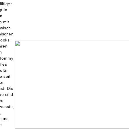
lfiger
t in
en
n mit
sisch
nischen
ooks.
hren
n
t Tommy
lles
ofür
e seit
ten
st. Die
pe sind
rs
wusste,
,
 und
e