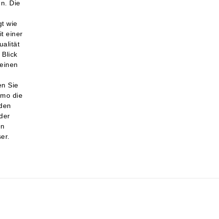
n. Die
t wie
t einer
alität
Blick
leinen
n Sie
emo die
den
der
en
er.