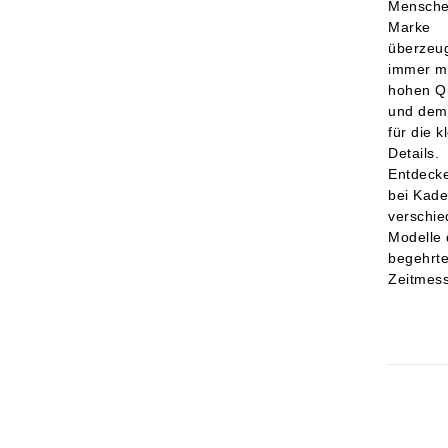
Mensche
Marke
überzeug
immer mi
hohen Qu
und dem 
für die k
Details.
Entdecke
bei Kad
verschie
Modelle 
begehrt
Zeitmess