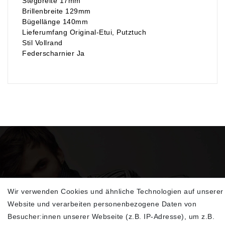
Stegbreite 17mm
Brillenbreite 129mm
Bügellänge 140mm
Lieferumfang Original-Etui, Putztuch
Stil Vollrand
Federscharnier Ja
Wir verwenden Cookies und ähnliche Technologien auf unserer
Sehen Sie sich unsere neu eingetroffenen
Website und verarbeiten personenbezogene Daten von
Highlights an
Besucher:innen unserer Webseite (z.B. IP-Adresse), um z.B.