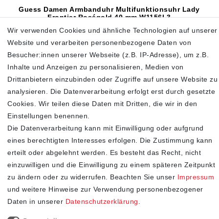
Guess Damen Armbanduhr Multifunktionsuhr Lady
Frontier Roségold 40 mm W1156L3
Wir verwenden Cookies und ähnliche Technologien auf unserer
179,00 €
269,00 €
Website und verarbeiten personenbezogene Daten von
inkl. ges. MwSt.
zzgl.
Versandkosten
Besucher:innen unserer Webseite (z.B. IP-Adresse), um z.B.
Inhalte und Anzeigen zu personalisieren, Medien von
In den Warenkorb
Drittanbietern einzubinden oder Zugriffe auf unsere Website zu
analysieren. Die Datenverarbeitung erfolgt erst durch gesetzte
Cookies. Wir teilen diese Daten mit Dritten, die wir in den
Einstellungen benennen.
SHOP
Die Datenverarbeitung kann mit Einwilligung oder aufgrund
Impressum
eines berechtigten Interesses erfolgen. Die Zustimmung kann
Daten­schutz­erklärung
erteilt oder abgelehnt werden. Es besteht das Recht, nicht
einzuwilligen und die Einwilligung zu einem späteren Zeitpunkt
AGB
zu ändern oder zu widerrufen. Beachten Sie unser
Impressum
Widerrufs­recht
und weitere Hinweise zur Verwendung personenbezogener
Kontakt
Daten in unserer
Daten­schutz­erklärung
.
Vertrag widerrufen