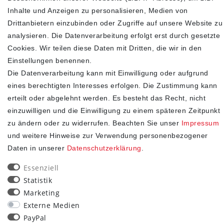
In den Warenkorb
Inhalte und Anzeigen zu personalisieren, Medien von
Drittanbietern einzubinden oder Zugriffe auf unsere Website zu
analysieren. Die Datenverarbeitung erfolgt erst durch gesetzte
Cookies. Wir teilen diese Daten mit Dritten, die wir in den
Einstellungen benennen.
SHOP
Die Datenverarbeitung kann mit Einwilligung oder aufgrund
eines berechtigten Interesses erfolgen. Die Zustimmung kann
Impressum
erteilt oder abgelehnt werden. Es besteht das Recht, nicht
Daten­schutz­erklärung
einzuwilligen und die Einwilligung zu einem späteren Zeitpunkt
AGB
zu ändern oder zu widerrufen. Beachten Sie unser
Impressum
Widerrufs­recht
und weitere Hinweise zur Verwendung personenbezogener
Kontakt
Daten in unserer
Daten­schutz­erklärung
.
Vertrag widerrufen
Essenziell
STAY CONNECTED
Statistik
Marketing
Externe Medien
PayPal