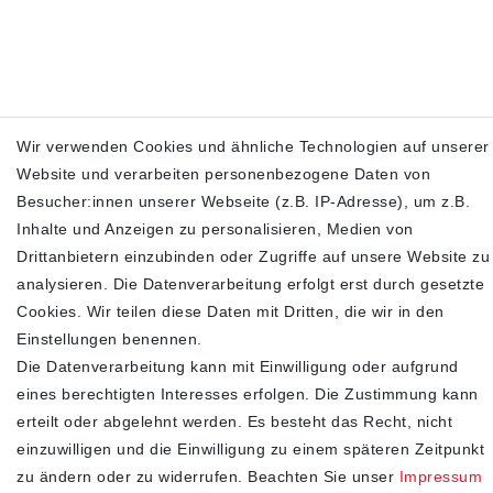
PLEIN SPORT Herren Sneakers schwarz SIPS100799
Wir verwenden Cookies und ähnliche Technologien auf unserer
Website und verarbeiten personenbezogene Daten von
139,00 €
375,00 €
Besucher:innen unserer Webseite (z.B. IP-Adresse), um z.B.
inkl. ges. MwSt.
zzgl.
Versandkosten
Inhalte und Anzeigen zu personalisieren, Medien von
Drittanbietern einzubinden oder Zugriffe auf unsere Website zu
In den Warenkorb
analysieren. Die Datenverarbeitung erfolgt erst durch gesetzte
Cookies. Wir teilen diese Daten mit Dritten, die wir in den
Einstellungen benennen.
Die Datenverarbeitung kann mit Einwilligung oder aufgrund
SHOP
eines berechtigten Interesses erfolgen. Die Zustimmung kann
Impressum
erteilt oder abgelehnt werden. Es besteht das Recht, nicht
einzuwilligen und die Einwilligung zu einem späteren Zeitpunkt
Daten­schutz­erklärung
zu ändern oder zu widerrufen. Beachten Sie unser
Impressum
AGB