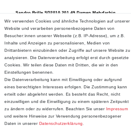
Sandro Brille SD2010 201 49 Damen Mehrfarbig
135mm
Wir verwenden Cookies und ähnliche Technologien auf unserer
49,00 €
199,00 €
Website und verarbeiten personenbezogene Daten von
Besucher:innen unserer Webseite (z.B. IP-Adresse), um z.B.
inkl. ges. MwSt.
zzgl.
Versandkosten
Inhalte und Anzeigen zu personalisieren, Medien von
In den Warenkorb
Drittanbietern einzubinden oder Zugriffe auf unsere Website zu
analysieren. Die Datenverarbeitung erfolgt erst durch gesetzte
Cookies. Wir teilen diese Daten mit Dritten, die wir in den
Einstellungen benennen.
SHOP
Die Datenverarbeitung kann mit Einwilligung oder aufgrund
eines berechtigten Interesses erfolgen. Die Zustimmung kann
Impressum
erteilt oder abgelehnt werden. Es besteht das Recht, nicht
Daten­schutz­erklärung
einzuwilligen und die Einwilligung zu einem späteren Zeitpunkt
AGB
zu ändern oder zu widerrufen. Beachten Sie unser
Impressum
Widerrufs­recht
und weitere Hinweise zur Verwendung personenbezogener
Kontakt
Daten in unserer
Daten­schutz­erklärung
.
Vertrag widerrufen