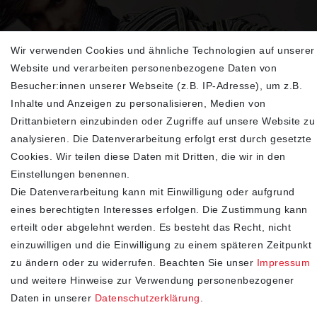
Wir verwenden Cookies und ähnliche Technologien auf unserer
Sehen Sie sich unsere neu eingetroffenen
Website und verarbeiten personenbezogene Daten von
Highlights an
Besucher:innen unserer Webseite (z.B. IP-Adresse), um z.B.
Inhalte und Anzeigen zu personalisieren, Medien von
Drittanbietern einzubinden oder Zugriffe auf unsere Website zu
analysieren. Die Datenverarbeitung erfolgt erst durch gesetzte
Cookies. Wir teilen diese Daten mit Dritten, die wir in den
Einstellungen benennen.
Die Datenverarbeitung kann mit Einwilligung oder aufgrund
eines berechtigten Interesses erfolgen. Die Zustimmung kann
erteilt oder abgelehnt werden. Es besteht das Recht, nicht
SHOP
einzuwilligen und die Einwilligung zu einem späteren Zeitpunkt
zu ändern oder zu widerrufen. Beachten Sie unser
Impressum
Impressum
und weitere Hinweise zur Verwendung personenbezogener
Daten­schutz­erklärung
Daten in unserer
Daten­schutz­erklärung
.
AGB