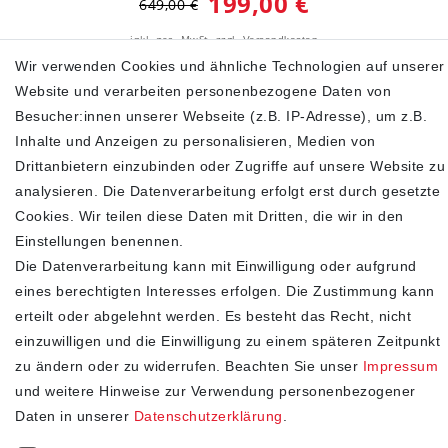
199,00 €
649,00 €
inkl. ges. MwSt.
zzgl.
Versandkosten
Wir verwenden Cookies und ähnliche Technologien auf unserer
In den Warenkorb
Website und verarbeiten personenbezogene Daten von
Besucher:innen unserer Webseite (z.B. IP-Adresse), um z.B.
Inhalte und Anzeigen zu personalisieren, Medien von
Drittanbietern einzubinden oder Zugriffe auf unsere Website zu
SHOP
analysieren. Die Datenverarbeitung erfolgt erst durch gesetzte
Cookies. Wir teilen diese Daten mit Dritten, die wir in den
Impressum
Einstellungen benennen.
Daten­schutz­erklärung
Die Datenverarbeitung kann mit Einwilligung oder aufgrund
AGB
eines berechtigten Interesses erfolgen. Die Zustimmung kann
Widerrufs­recht
erteilt oder abgelehnt werden. Es besteht das Recht, nicht
Kontakt
einzuwilligen und die Einwilligung zu einem späteren Zeitpunkt
Vertrag widerrufen
zu ändern oder zu widerrufen. Beachten Sie unser
Impressum
STAY CONNECTED
und weitere Hinweise zur Verwendung personenbezogener
Daten in unserer
Daten­schutz­erklärung
.