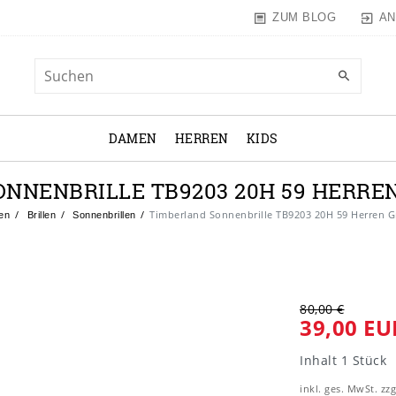
AN
ZUM BLOG
DAMEN
HERREN
KIDS
NNENBRILLE TB9203 20H 59 HERREN 
Timberland Sonnenbrille TB9203 20H 59 Herren G
en
Brillen
Sonnenbrillen
80,00 €
39,00 EU
Inhalt
1
Stück
inkl. ges. MwSt. zzg