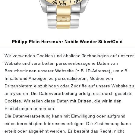
Philipp Plein Herrenuhr Nobile Wonder Silber/Gold
399,00 €
450,00 €
Wir verwenden Cookies und ähnliche Technologien auf unserer
Website und verarbeiten personenbezogene Daten von
inkl. ges. MwSt.
zzgl.
Versandkosten
Besucher:innen unserer Webseite (z.B. IP-Adresse), um z.B.
In den Warenkorb
Inhalte und Anzeigen zu personalisieren, Medien von
Drittanbietern einzubinden oder Zugriffe auf unsere Website zu
analysieren. Die Datenverarbeitung erfolgt erst durch gesetzte
Cookies. Wir teilen diese Daten mit Dritten, die wir in den
SHOP
Einstellungen benennen.
Die Datenverarbeitung kann mit Einwilligung oder aufgrund
Impressum
eines berechtigten Interesses erfolgen. Die Zustimmung kann
Daten­schutz­erklärung
erteilt oder abgelehnt werden. Es besteht das Recht, nicht