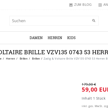
AN
ZUM BLOG
DAMEN
HERREN
KIDS
OLTAIRE BRILLE VZV135 0743 53 HE
Zadig & Voltaire Brille VZV135 0743 53 Herren 
e
Herren
Brillen
Brillen
179,00 €
59,00 EU
Inhalt
1
Stück
inkl. ges. MwSt. zzg