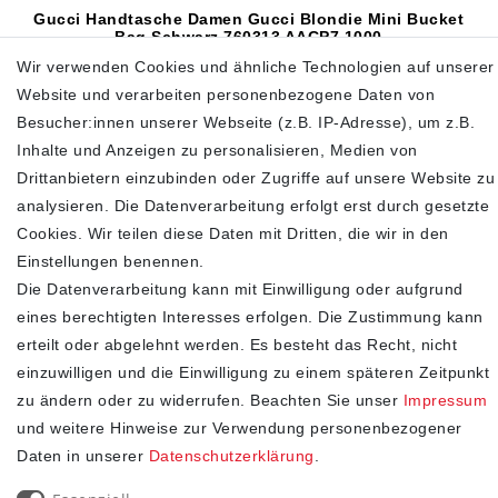
Gucci Handtasche Damen Gucci Blondie Mini Bucket
Bag Schwarz 760313 AACP7 1000
Wir verwenden Cookies und ähnliche Technologien auf unserer
890,00 €
1.300,00 €
Website und verarbeiten personenbezogene Daten von
inkl. ges. MwSt.
zzgl.
Versandkosten
Besucher:innen unserer Webseite (z.B. IP-Adresse), um z.B.
Inhalte und Anzeigen zu personalisieren, Medien von
In den Warenkorb
Drittanbietern einzubinden oder Zugriffe auf unsere Website zu
analysieren. Die Datenverarbeitung erfolgt erst durch gesetzte
Cookies. Wir teilen diese Daten mit Dritten, die wir in den
Einstellungen benennen.
SHOP
Die Datenverarbeitung kann mit Einwilligung oder aufgrund
Impressum
eines berechtigten Interesses erfolgen. Die Zustimmung kann
Daten­schutz­erklärung
erteilt oder abgelehnt werden. Es besteht das Recht, nicht
einzuwilligen und die Einwilligung zu einem späteren Zeitpunkt
AGB
zu ändern oder zu widerrufen. Beachten Sie unser
Impressum
Widerrufs­recht
und weitere Hinweise zur Verwendung personenbezogener
Kontakt
Daten in unserer
Daten­schutz­erklärung
.
Vertrag widerrufen