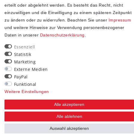
erteilt oder abgelehnt werden. Es besteht das Recht, nicht
SHOP
einzuwilligen und die Einwilligung zu einem späteren Zeitpunkt
zu ändern oder zu widerrufen. Beachten Sie unser
Impressum
Impressum
und weitere Hinweise zur Verwendung personenbezogener
Daten­schutz­erklärung
Daten in unserer
Daten­schutz­erklärung
.
AGB
Essenziell
Widerrufs­recht
Statistik
Kontakt
Marketing
Vertrag widerrufen
Externe Medien
PayPal
STAY CONNECTED
Funktional
Weitere Einstellungen
Alle akzeptieren
Alle ablehnen
Auswahl akzeptieren